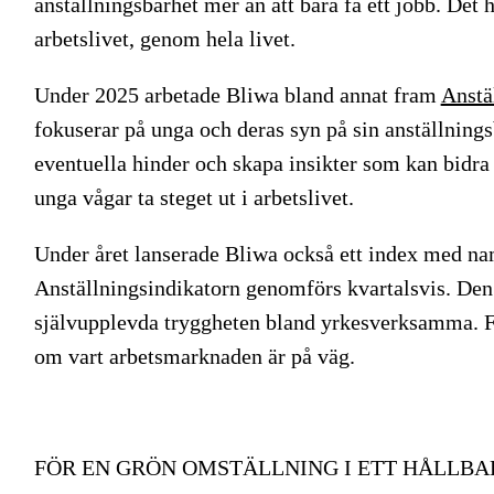
anställningsbarhet mer än att bara få ett jobb. Det h
arbetslivet, genom hela livet.
Under 2025 arbetade Bliwa bland annat fram
Anstä
fokuserar på unga och deras syn på sin anställningsb
eventuella hinder och skapa insikter som kan bidra
unga vågar ta steget ut i arbetslivet.
Under året lanserade Bliwa också ett index med n
Anställningsindikatorn genomförs kvartalsvis. Den ä
självupplevda tryggheten bland yrkesverksamma. Fö
om vart arbetsmarknaden är på väg.
FÖR EN GRÖN OMSTÄLLNING I ETT HÅLLB