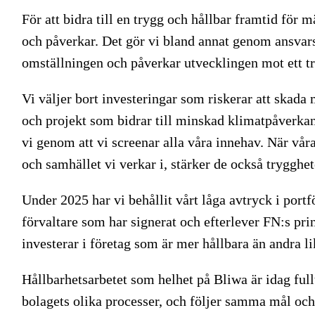
För att bidra till en trygg och hållbar framtid för
och påverkar. Det gör vi bland annat genom ansvars
omställningen och påverkar utvecklingen mot ett t
Vi väljer bort investeringar som riskerar att skada 
och projekt som bidrar till minskad klimatpåverkan
vi genom att vi screenar alla våra innehav. När vår
och samhället vi verkar i, stärker de också trygghe
Under 2025 har vi behållit vårt låga avtryck i portf
förvaltare som har signerat och efterlever FN:s pri
investerar i företag som är mer hållbara än andra li
Hållbarhetsarbetet som helhet på Bliwa är idag ful
bolagets olika processer, och följer samma mål och f