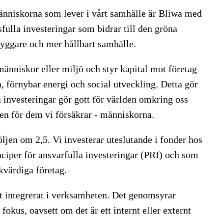
 människorna som lever i vårt samhälle är Bliwa med
fulla investeringar som bidrar till den gröna
ryggare och mer hållbart samhälle.
människor eller miljö och styr kapital mot företag
, förnybar energi och social utveckling. Detta gör
a investeringar gör gott för världen omkring oss
ten för dem vi försäkrar - människorna.
öljen om 2,5. Vi investerar uteslutande i fonder hos
nciper för ansvarfulla investeringar (PRI) och som
kvärdiga företag.
lt integrerat i verksamheten. Det genomsyrar
okus, oavsett om det är ett internt eller externt