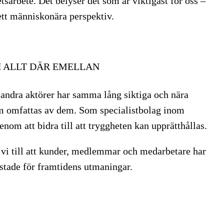
tsarbete. Det belyser det som är viktigast för oss –
ett människonära perspektiv.
H ALLT DÄR EMELLAN
å andra aktörer har samma lång siktiga och nära
som omfattas av dem. Som specialistbolag inom
genom att bidra till att tryggheten kan upprätthållas.
 vi till att kunder, medlemmar och medarbetare har
ustade för framtidens utmaningar.