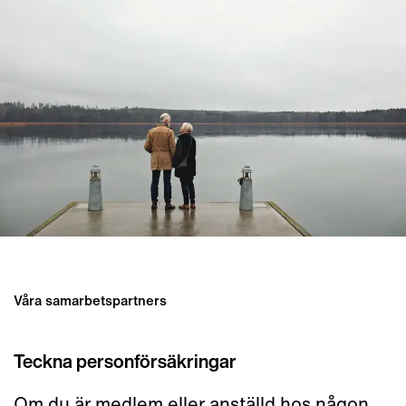
Våra samarbetspartners
Teckna personförsäkringar
Om du är medlem eller anställd hos någon