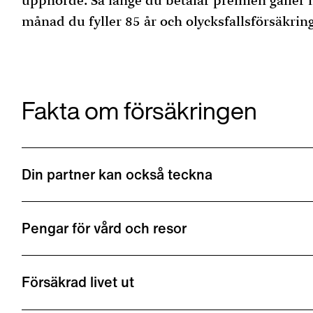
upphörde. Så länge du betalar premien gäller l
månad du fyller 85 år och olycksfallsförsäkring
Fakta om försäkringen
Din partner kan också teckna
Pengar för vård och resor
Försäkrad livet ut