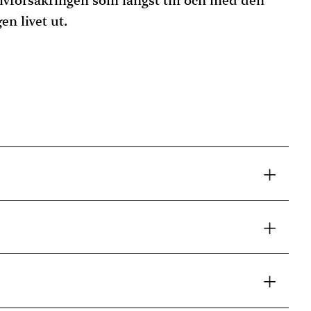
ivförsäkringen som längst till och med den
en livet ut.