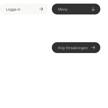
Logga in
Meny
Köp försäkringen