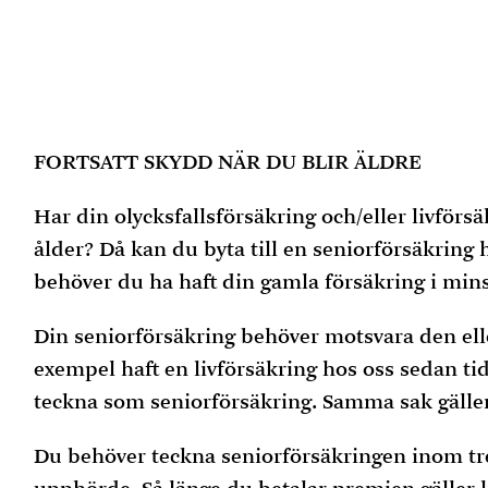
FORTSATT SKYDD NÄR DU BLIR ÄLDRE
Har din olycksfallsförsäkring och/eller livförsä
ålder? Då kan du byta till en seniorförsäkring 
behöver du ha haft din gamla försäkring i min
Din seniorförsäkring behöver motsvara den elle
exempel haft en livförsäkring hos oss sedan tid
teckna som seniorförsäkring. Samma sak gälle
Du behöver teckna seniorförsäkringen inom tre