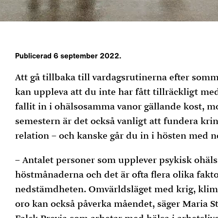
Publicerad 6 september 2022.
Att gå tillbaka till vardagsrutinerna efter so
kan uppleva att du inte har fått tillräckligt me
fallit in i ohälsosamma vanor gällande kost, m
semestern är det också vanligt att fundera kring
relation – och kanske går du in i hösten med ne
– Antalet personer som upplever psykisk ohäl
höstmånaderna och det är ofta flera olika fakto
nedstämdheten. Omvärldsläget med krig, klim
oro kan också påverka måendet, säger Maria S