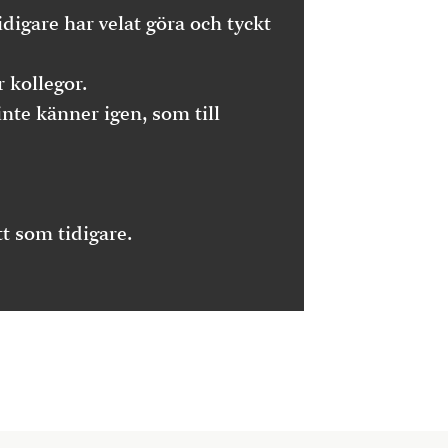
idigare har velat göra och tyckt
 kollegor.
te känner igen, som till
t som tidigare.