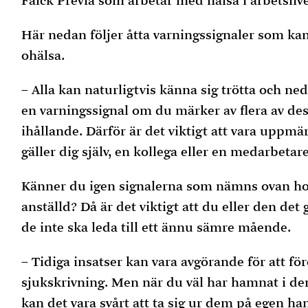
Falck Previa som arbetar med hälsa i arbetslive
Här nedan följer åtta varningssignaler som kan
ohälsa.
– Alla kan naturligtvis känna sig trötta och n
en varningssignal om du märker av flera av des
ihållande. Därför är det viktigt att vara upp
gäller dig själv, en kollega eller en medarbeta
Känner du igen signalerna som nämns ovan hos d
anställd? Då är det viktigt att du eller den det 
de inte ska leda till ett ännu sämre mående.
– Tidiga insatser kan vara avgörande för att fö
sjukskrivning. Men när du väl har hamnat i de
kan det vara svårt att ta sig ur dem på egen hand