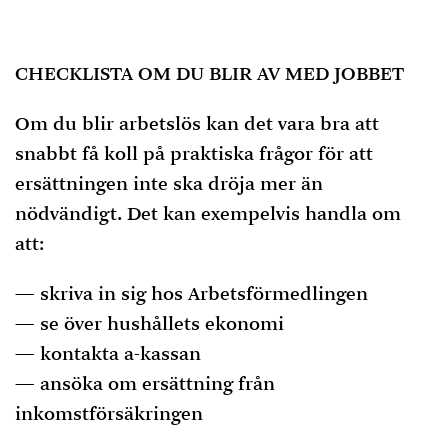
CHECKLISTA OM DU BLIR AV MED JOBBET
Om du blir arbetslös kan det vara bra att
snabbt få koll på praktiska frågor för att
ersättningen inte ska dröja mer än
nödvändigt. Det kan exempelvis handla om
att:
skriva in sig hos Arbetsförmedlingen
se över hushållets ekonomi
kontakta a-kassan
ansöka om ersättning från
inkomstförsäkringen