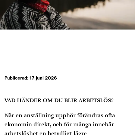
Publicerad: 17 juni 2026
VAD HÄNDER OM DU BLIR ARBETSLÖS?
När en anställning upphör förändras ofta
ekonomin direkt, och för många innebär
arbetslöshet en betydligt lägre