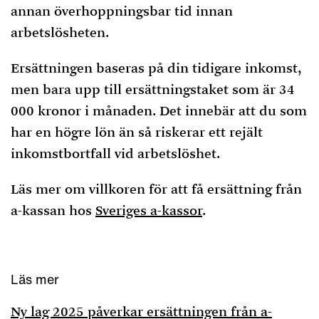
annan överhoppningsbar tid innan
arbetslösheten.
Ersättningen baseras på din tidigare inkomst,
men bara upp till ersättningstaket som är 34
000 kronor i månaden. Det innebär att du som
har en högre lön än så riskerar ett rejält
inkomstbortfall vid arbetslöshet.
Läs mer om villkoren för att få ersättning från
a-kassan hos
Sveriges a-kassor
.
Läs mer
Ny lag 2025 påverkar ersättningen från a-