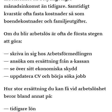
månadsinkomst än tidigare. Samtidigt
kvarstår ofta fasta kostnader så som
boendekostnader och familjeutgifter.
Om du blir arbetslös är ofta de första stegen
att göra:
skriva in sig hos Arbetsförmedlingen
ansöka om ersättning från a-kassan
se över sitt ekonomiska skydd
uppdatera CV och börja söka jobb
Hur stor ersättning du kan få vid arbetslöshet
beror bland annat på:
tidigare lön