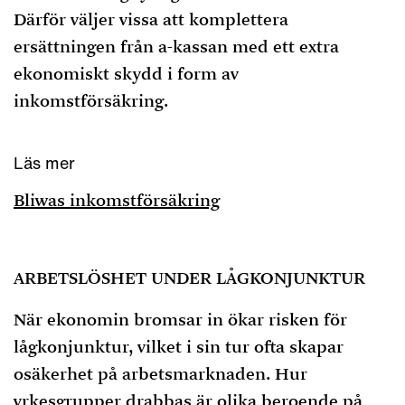
Därför väljer vissa att komplettera
ersättningen från a-kassan med ett extra
ekonomiskt skydd i form av
inkomstförsäkring.
Läs mer
Bliwas inkomstförsäkring
ARBETSLÖSHET UNDER LÅGKONJUNKTUR
När ekonomin bromsar in ökar risken för
lågkonjunktur, vilket i sin tur ofta skapar
osäkerhet på arbetsmarknaden. Hur
yrkesgrupper drabbas är olika beroende på